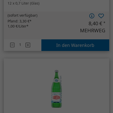
Lauretana Mineralwasser ohne CO²
6 x 1 Liter (Glas)
(
sofort verfügbar
)
Pfand:
3,40 €*
9,95 €
*
1,66 €/Liter*
MEHRWEG