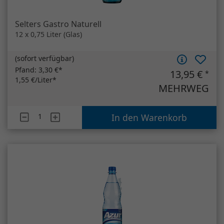
Artikelanzahl
Selters Gastro Naturell
In den Warenkorb
Azur Spritzig
12 x 1 Liter (PET)
(
sofort verfügbar
)
Pfand:
3,30 €*
8,30 €
*
0,69 €/Liter*