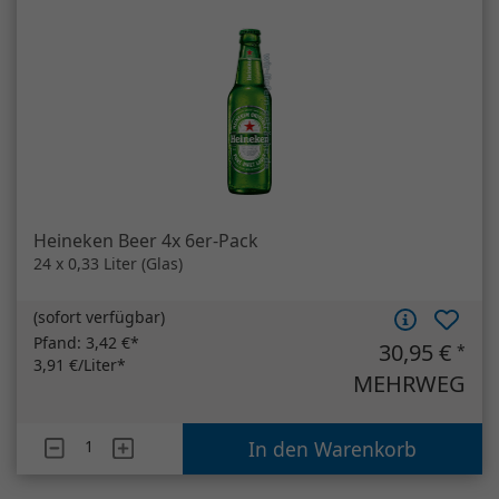
Heineken Beer 4x 6er-Pack
24 x 0,33 Liter (Glas)
(
sofort verfügbar
)
Pfand:
3,42 €*
30,95 €
*
3,91 €/Liter*
MEHRWEG
Artikelanzahl
Heineken Beer 4x 6er-Pack
In den Warenkorb
*Alle Preise verstehen sich inkl.
Nach oben
gesetzlicher USt., lediglich der Pfand bei
gewerblichen Kunden zuzgl. gesetzlicher
USt.
Änderungen und Irrtümer vorbehalten.
Lieferinformationen