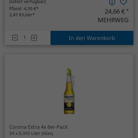
Corona Extra 4x 6er-Pack
24 x 0,355 Liter (Glas)
(
sofort verfügbar
)
Pfand:
3,42 €*
35,95 €
*
4,22 €/Liter*
MEHRWEG
Artikelanzahl
Corona Extra 4x 6er-Pack
In den Warenkorb