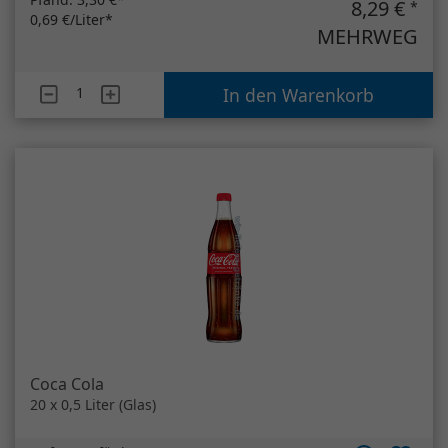
Coca Cola
20 x 0,5 Liter (Glas)
(
sofort verfügbar
)
Pfand:
4,50 €*
24,66 €
*
2,47 €/Liter*
MEHRWEG
Artikelanzahl
Coca Cola
In den Warenkorb