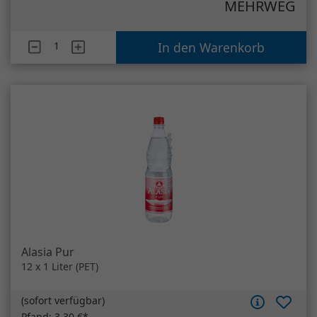
Alasia Pur
12 x 1 Liter (PET)
(
sofort verfügbar
)
Pfand:
3,30 €*
8,29 €
*
0,69 €/Liter*
MEHRWEG
Artikelanzahl
Alasia Pur
In den Warenkorb