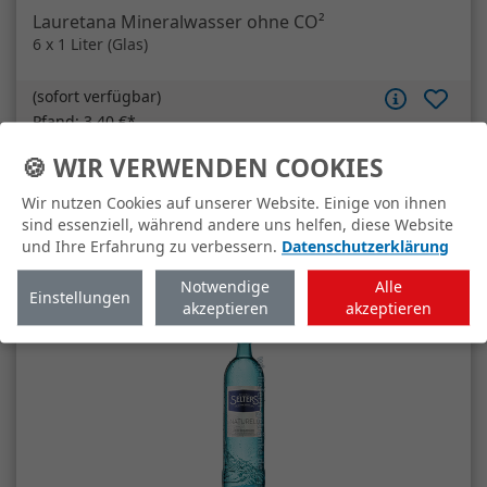
Artikelanzahl
Lauretana Mineralwasser ohne CO²
In den Warenkorb
🍪 WIR VERWENDEN COOKIES
Wir nutzen Cookies auf unserer Website. Einige von ihnen
sind essenziell, während andere uns helfen, diese Website
und Ihre Erfahrung zu verbessern.
Datenschutzerklärung
Notwendige
Alle
Einstellungen
akzeptieren
akzeptieren
Selters Gastro Naturell
12 x 0,75 Liter (Glas)
(
sofort verfügbar
)
Pfand:
3,30 €*
13,95 €
*
1,55 €/Liter*
MEHRWEG