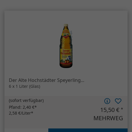
Der Alte Hochstädter Speyerling...
6 x 1 Liter (Glas)
(
sofort verfügbar
)
Pfand:
2,40 €*
15,50 €
*
2,58 €/Liter*
MEHRWEG
Artikelanzahl
Der Alte Hochstädter Speyerling...
In den Warenkorb