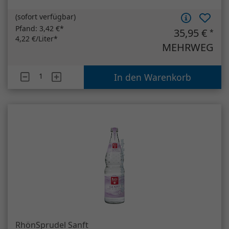
RhönSprudel Sanft
12 x 0,7 Liter (Glas)
(
sofort verfügbar
)
Pfand:
3,30 €*
8,40 €
*
1,00 €/Liter*
MEHRWEG
Artikelanzahl
RhönSprudel Sanft
In den Warenkorb