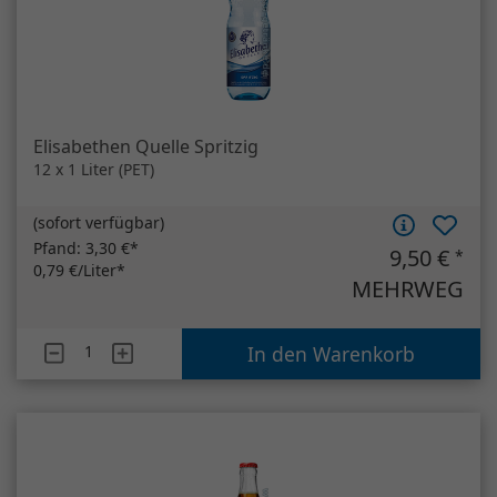
(
sofort verfügbar
)
Pfand:
3,30 €*
9,50 €
*
0,79 €/Liter*
MEHRWEG
Artikelanzahl
Elisabethen Quelle Spritzig
In den Warenkorb
Coca Cola
24 x 0,33 Liter (Glas)